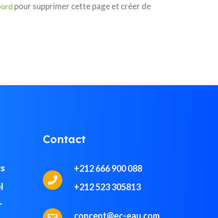
pour supprimer cette page et créer de
bord
Contact
ts
+212 666 900 088
l
+212 523 305813
r
concept@ec-eau.com