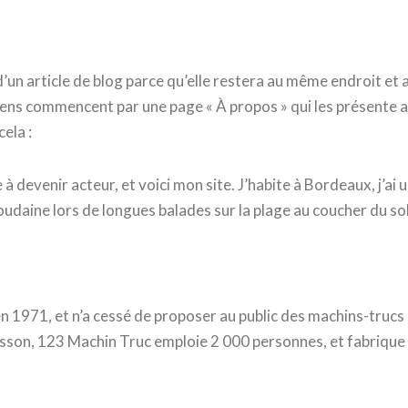
d’un article de blog parce qu’elle restera au même endroit et 
gens commencent par une page « À propos » qui les présente au
ela :
à devenir acteur, et voici mon site. J’habite à Bordeaux, j’ai u
soudaine lors de longues balades sur la plage au coucher du sol
 1971, et n’a cessé de proposer au public des machins-trucs d
n, 123 Machin Truc emploie 2 000 personnes, et fabrique to